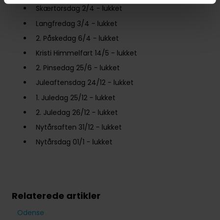
Skærtorsdag 2/4 - lukket
Langfredag 3/4 - lukket
2. Påskedag 6/4 - lukket
Kristi Himmelfart 14/5 - lukket
2. Pinsedag 25/6 - lukket
Juleaftensdag 24/12 - lukket
1. Juledag 25/12 - lukket
2. Juledag 26/12 - lukket
Nytårsaften 31/12 - lukket
Nytårsdag 01/1 - lukket
Relaterede artikler
Odense