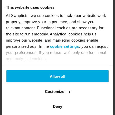
oplysninger om vores serviceområder finder du
her
.
This website uses cookies
Har du brug for hjælp med din cykel? Læs
denne artikel
for at finde ud af, hvordan du kan booke en aftale i din
At Swapfiets, we use cookies to make our website work
nærmeste butik via
appen
.
properly, improve your experience, and show you
relevant content. Functional cookies are necessary for
the site to run smoothly. Analytical cookies help us
improve our website, and marketing cookies enable
personalized ads. In the
cookie settings
, you can adjust
your preferences. If you refuse, we’ll only use functional
and analytical cookies.
Allow all
Customize
Deny
Nationale helligdage