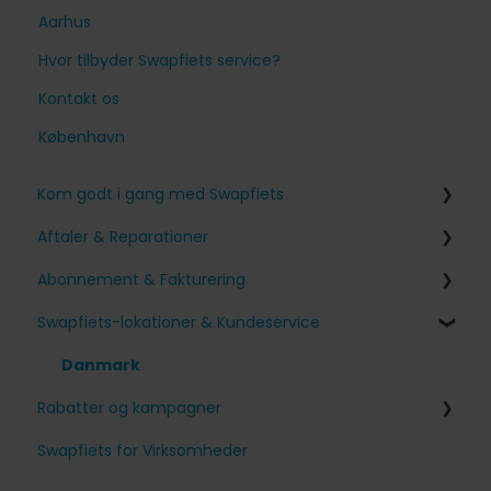
Aarhus
Hvor tilbyder Swapfiets service?
Kontakt os
København
Kom godt i gang med Swapfiets
Aftaler & Reparationer
Tilmelding til Swapfiets
Abonnement & Fakturering
Modtagelse af min cykel
Problemer med min Swapfiets
Swapfiets-lokationer & Kundeservice
Vores cykler og funktioner
Jeg har en aftale planlagt
Tillæg og betalinger
Andre spørgsmål
Ændre mit abonnement
Danmark
Rabatter og kampagner
Min konto
Swapfiets for Virksomheder
Opsig mit abonnement
Venner med fordele