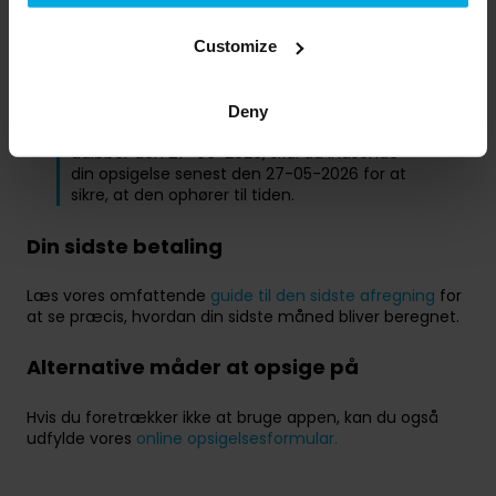
præcis på dens mindsteudløbsdato, skal du
opsige den mindst én måned før denne dato.
Du kan godt opsige tidligere, hvis du vil, men dit
Customize
abonnement vil forblive aktivt, indtil
minimumsperioden er udløbet.
Deny
Eksempel:
Hvis din 6-måneders kontrakt
udløber den 27-06-2026, skal du indsende
din opsigelse senest den 27-05-2026 for at
sikre, at den ophører til tiden.
Din sidste betaling
Læs vores omfattende
guide til den sidste afregning
for
at se præcis, hvordan din sidste måned bliver beregnet.
Alternative måder at opsige på
Hvis du foretrækker ikke at bruge appen, kan du også
udfylde vores
online opsigelsesformular.