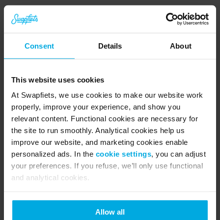
⚠️
Vigtigt om returnering af cykel:
Du skal
aflevere din cykel til os inden den allersidste
dag i din abonnementsperiode. Hvis du ikke
Consent
Details
About
afleverer cyklen til tiden, vil dit abonnement
forblive aktivt, og vi vil fortsætte med at
opkræve betaling.
This website uses cookies
At Swapfiets, we use cookies to make our website work
Forstå dit opsigelsesvarsel
properly, improve your experience, and show you
relevant content. Functional cookies are necessary for
Fleksible abonnementer (Måned-til-
the site to run smoothly. Analytical cookies help us
måned):
Vi har et opsigelsesvarsel på én
måned. Du kan fortsætte med at bruge din
improve our website, and marketing cookies enable
cykel i præcis én måned efter den dag, du
personalized ads. In the
cookie settings
, you can adjust
opsiger abonnementet.
your preferences. If you refuse, we’ll only use functional
Loyalitetssabonnementer (6 eller 12
and analytical cookies.
måneders minimumskontrakter):
Dit
abonnement stopper ikke automatisk ved
udløbet af din 6- eller 12-måneders
Allow all
kontraktperiode. For at afslutte din kontrakt