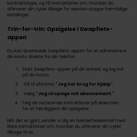
kontraktstype, og få instruktioner om, hvordan du
afleverer din cykel tilbage for warriors stoppe fremtidige
betalinger.
Trin-for-trin: Opsigelse i Swapfiets-
appen
Du kan downloade Swapfiets-appen for at administrere
din konto direkte fra din telefon.
Start Swapfiets-appen på din enhed, og log ind
på din konto.
Gå til afsnittet
"Jeg har brug for hjælp"
.
Vælg
"Jeg vil opsige mit abonnement."
Følg de resterende instruktioner på skærmen
for at færdiggøre din opsigelse.
Når det er gjort, sender vi dig en bekræftelsesmail med
klare instruktioner om, hvordan du afleverer din cykel
tilbage til os.