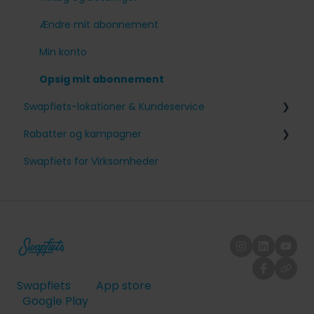
Andre spørgsmål
Ændre mit abonnement
Min konto
Opsig mit abonnement
Swapfiets-lokationer & Kundeservice
Rabatter og kampagner
Danmark
Swapfiets for Virksomheder
Venner med fordele
Swapfiets
App store
Google Play