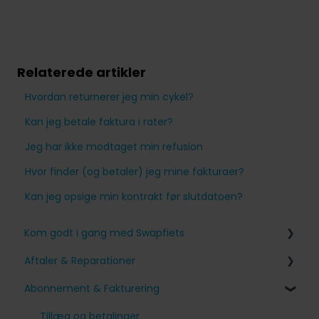
Relaterede artikler
Hvordan returnerer jeg min cykel?
Kan jeg betale faktura i rater?
Jeg har ikke modtaget min refusion
Hvor finder (og betaler) jeg mine fakturaer?
Kan jeg opsige min kontrakt før slutdatoen?
Kom godt i gang med Swapfiets
Aftaler & Reparationer
Tilmelding til Swapfiets
Abonnement & Fakturering
Modtagelse af min cykel
Problemer med min Swapfiets
Vores cykler og funktioner
Jeg har en aftale planlagt
Tillæg og betalinger