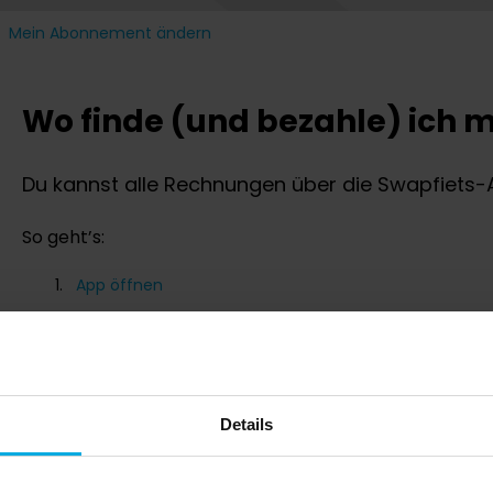
Mein Abonnement ändern
Wo finde (und bezahle) ich
Du kannst alle Rechnungen über die Swapfiets-
So geht’s:
App öffnen
Auf „Dein Konto“ gehen
„Abo“ auswählen
Unter „Rechnungen“ findest du:
Details
Monatlichen Betrag
Zahlungsstatus (bezahlt/offen)