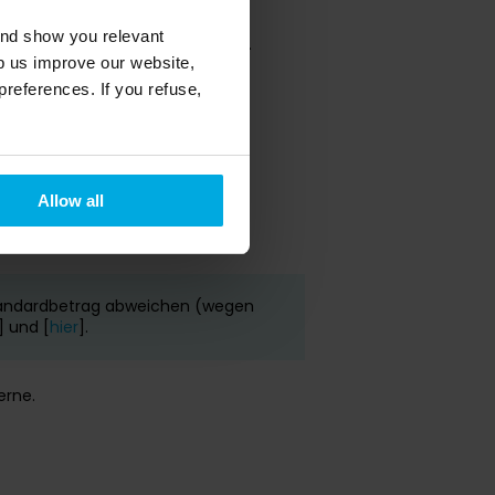
and show you relevant
kl. Zuschlägen oder Anpassungen.
lp us improve our website,
preferences. If you refuse,
Monats abgebucht.
Allow all
tandardbetrag abweichen (wegen
] und [
hier
].
erne.