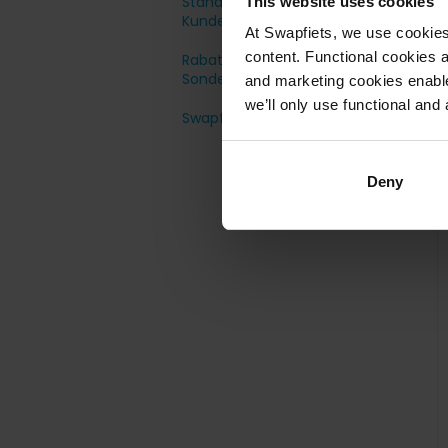
Standorte &
This website uses cookies
Kundenservice
At Swapfiets, we use cookie
content. Functional cookies a
Rabatte und
Deutschland
Sonderangebote
and marketing cookies enable
Österreich
we’ll only use functional and 
Swapfiets für Unternehmen
Freundschaft Plus
Deny