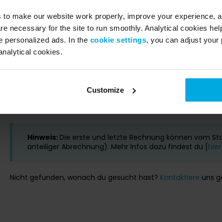
Option zum Ansehen oder Herunterladen
s to make our website work properly, improve your experience, 
Jede Rechnung enthält eine vollständige Aufschlüsselung in
re necessary for the site to run smoothly. Analytical cookies he
Wie bezahle ich eine Rechnung?
 personalized ads. In the
cookie settings
, you can adjust your 
analytical cookies.
Rechnungen werden automatisch in der ersten Woche des 
Wenn die Zahlung fehlschlägt:
Customize
Du erhältst einen Zahlungslink per E-Mail und SMS
Oder du zahlst direkt in der App
Hinweis:
Die erste und letzte Rechnung können vom S
anteiliger Abrechnung). Mehr Infos dazu findest du [
hier
Nicht gefunden, wonach du gesucht hast?
Kontaktiere
uns g