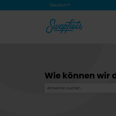
Deutsch
Untermenü für Überset
Wie können wir d
Es gibt keine Vorschläge, da das Such