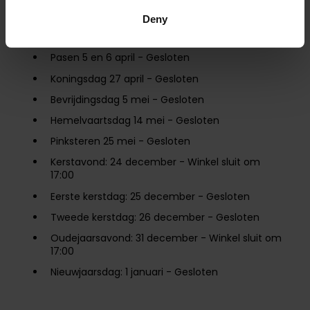
Onze winkels zijn gesloten op deze nationale
Deny
feestdagen:
Pasen 5 en 6 april - Gesloten
Koningsdag 27 april - Gesloten
Bevrijdingsdag 5 mei - Gesloten
Hemelvaartsdag 14 mei - Gesloten
Pinksteren 25 mei - Gesloten
Kerstavond: 24 december - Winkel sluit om
17:00
Eerste kerstdag: 25 december - Gesloten
Tweede kerstdag: 26 december - Gesloten
Oudejaarsavond: 31 december - Winkel sluit om
17:00
Nieuwjaarsdag: 1 januari - Gesloten