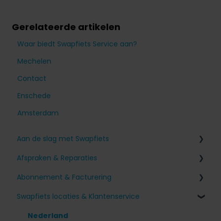
Gerelateerde artikelen
Waar biedt Swapfiets Service aan?
Mechelen
Contact
Enschede
Amsterdam
Aan de slag met Swapfiets
Afspraken & Reparaties
Aanmelden voor Swapfiets
Abonnement & Facturering
Mijn fiets ontvangen
Problemen met mijn Swapfiets
Swapfiets locaties & Klantenservice
Onze fietsen & functies
Ik heb een afspraak gepland
Toeslagen en betalingen
Voor je fiets zorgen
Andere vragen
Mijn abonnement wijzigen
Nederland