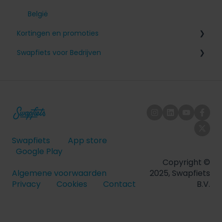
Mijn account
België
Kortingen en promoties
Mijn abonnement opzeggen
Swapfiets voor Bedrijven
Vriendenkorting
Fiscale informatie
Bedrijfsaccount aanmaken
Aan-/afmelden werknemers
Swapfiets
App store
Google Play
Copyright ©
Algemene voorwaarden
2025, Swapfiets
Privacy
Cookies
Contact
B.V.