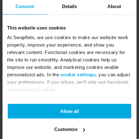
Consent
Details
About
Heb je hulp nodig met je fiets? Bekijk dit artikel om te
zien hoe je via
de app
een afspraak kunt maken bij de
dichtstbijzijnde winkel.
This website uses cookies
At Swapfiets, we use cookies to make our website work
properly, improve your experience, and show you
relevant content. Functional cookies are necessary for
the site to run smoothly. Analytical cookies help us
improve our website, and marketing cookies enable
personalized ads. In the
cookie settings
, you can adjust
your preferences. If you refuse, we’ll only use functional
and analytical cookies.
Allow all
Customize
Nationale Feestdagen