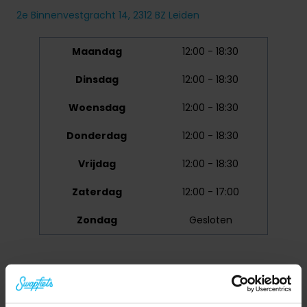
2e Binnenvestgracht 14, 2312 BZ Leiden
Maandag
12:00 - 18:30
Dinsdag
12:00 - 18:30
Woensdag
12:00 - 18:30
Donderdag
12:00 - 18:30
Vrijdag
12:00 - 18:30
Zaterdag
12:00 - 17:00
Zondag
Gesloten
Bekijk ook onze servicegebied kaart hieronder om te zien
in welke gebieden we service aanbieden. Meer
informatie over ons servicegebied vind je
hier
.