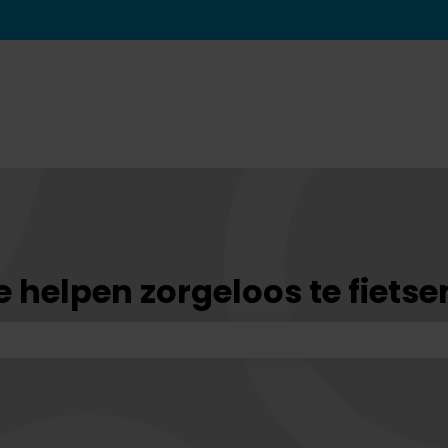
vertalingen
 helpen zorgeloos te fietse
kveld is leeg.