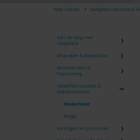
Help Center
Swapfiets locaties & K
Aan de slag met
Swapfiets
Afspraken & Reparaties
Aanmelden voor Swapfiets
Abonnement &
Mijn fiets ontvangen
Problemen met mijn
Facturering
Swapfiets
Onze fietsen & functies
Swapfiets locaties &
Ik heb een afspraak
Toeslagen en betalingen
Klantenservice
gepland
Voor je fiets zorgen
Mijn abonnement wijzigen
Andere vragen
Nederland
Mijn account
België
Mijn abonnement
Kortingen en promoties
opzeggen