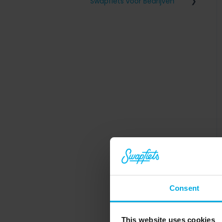
Swapfiets voor Bedrijven
Vriendenkorting
Fiscale informatie
Bedrijfsaccount aanmaken
Aan-/afmelden
werknemers
Consent
This website uses cookies