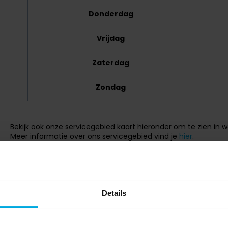
Donderdag
Vrijdag
Zaterdag
Zondag
Bekijk ook onze servicegebied kaart hieronder om te zien in 
Meer informatie over ons servicegebied vind je
hier
.
Heb je hulp nodig met je fiets? Bekijk dit artikel om te zien ho
maken bij de dichtstbijzijnde winkel.
Details