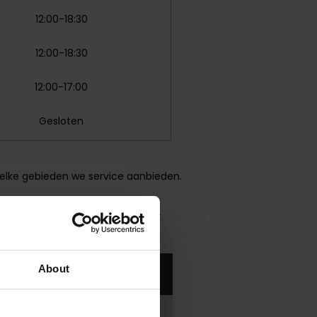
12:00-18:30
12:00-18:30
12:00-17:00
Gesloten
welke gebieden we service aanbieden.
e je via
de app
een afspraak kunt
About