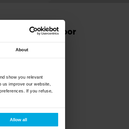
er Swapfiets, voor
oeleinden?
About
er worden gevonden:
and show you relevant
lp us improve our website,
preferences. If you refuse,
Allow all