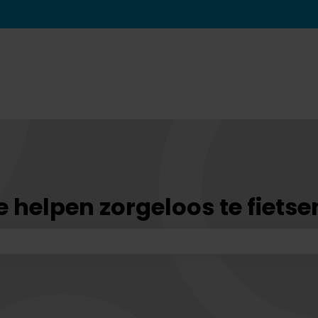
vertalingen
 helpen zorgeloos te fietse
kveld is leeg.