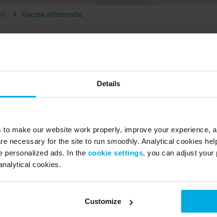
en
Fiscale informatie
Wat is de calatoguswaarde p
fiscale en administratieve d
Details
De cataloguswaarde per fietstype kan hierond
- Power 7 €2000 incl. BTW
s to make our website work properly, improve your experience, 
re necessary for the site to run smoothly. Analytical cookies he
- Power 1 €1500 incl. BTW
 personalized ads. In the
cookie settings
, you can adjust your 
- Deluxe 7 €450 incl. BTW
analytical cookies.
- Original €350 incl. BTW
Customize