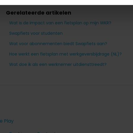
Gerelateerde artikelen
Wat is de impact van een fietsplan op mijn WKR?
Swapfiets voor studenten
Wat voor abonnementen biedt Swapfiets aan?
Hoe werkt een fietsplan met werkgeversbijdrage (NL)?
Wat doe ik als een werknemer uitdiensttreedt?
e Play