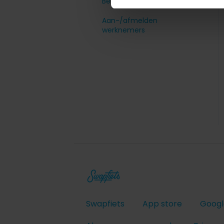
Bedrijfsaccount aanmaken
Aan-/afmelden
werknemers
Swapfiets
App store
Googl