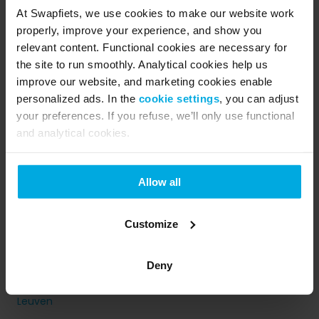
Nederland
At Swapfiets, we use cookies to make our website work
properly, improve your experience, and show you
Amsterdam
relevant content. Functional cookies are necessary for
Rotterdam
the site to run smoothly. Analytical cookies help us
improve our website, and marketing cookies enable
Den Haag
personalized ads. In the
cookie settings
, you can adjust
Utrecht
your preferences. If you refuse, we’ll only use functional
Eindhoven
and analytical cookies.
Meer weergeven
▼
Allow all
België
Customize
Brussel
Antwerpen
Deny
Gent
Leuven