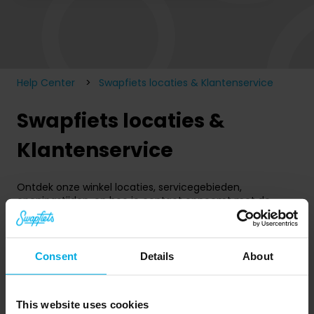
Er zijn geen suggesties want het zoekveld is leeg.
Help Center
Swapfiets locaties & Klantenservice
Swapfiets locaties &
Klantenservice
Ontdek onze winkel locaties, servicegebieden,
openingstijden, en hoe je contact opneemt met de
klantenservice.
Contact
Consent
Details
About
Waar biedt Swapfiets Service aan?
This website uses cookies