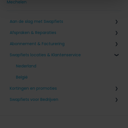
Mechelen
Aan de slag met Swapfiets
Afspraken & Reparaties
Aanmelden voor Swapfiets
Abonnement & Facturering
Mijn fiets ontvangen
Problemen met mijn Swapfiets
Swapfiets locaties & Klantenservice
Onze fietsen & functies
Ik heb een afspraak gepland
Toeslagen en betalingen
Voor je fiets zorgen
Andere vragen
Mijn abonnement wijzigen
Nederland
Mijn account
België
Kortingen en promoties
Mijn abonnement opzeggen
Swapfiets voor Bedrijven
Vriendenkorting
Fiscale informatie
Bedrijfsaccount aanmaken