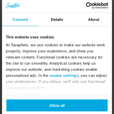
Welche Zusatzkosten können anfallen?
Ich habe eine Zahlungserinnerung erhalten
Wann wird die Zahlung abgebucht?
Consent
Details
About
Mehr anzeigen
▼
This website uses cookies
Mein Abonnement ändern
At Swapfiets, we use cookies to make our website work
properly, improve your experience, and show you
Wo finde (und bezahle) ich meine Rechnungen?
relevant content. Functional cookies are necessary for
the site to run smoothly. Analytical cookies help us
Kann ich zu einem anderen Fahrradtyp wechseln?
improve our website, and marketing cookies enable
Kann ich mein Abonnement pausieren?
personalized ads. In the
cookie settings
, you can adjust
Kann ich mein Abo auf jemand anderen übertragen?
your preferences. If you refuse, we’ll only use functional
and analytical cookies.
Wie kann ich meine Registrierung widerrufen?
Mein Konto
Allow all