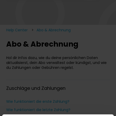
Es gibt keine Vorschläge, da das Suchfeld leer ist.
Help Center
Abo & Abrechnung
Abo & Abrechnung
Hol dir Infos dazu, wie du deine persönlichen Daten
aktualisierst, dein Abo verwaltest oder kündigst, und wie
du Zahlungen oder Gebühren regelst.
Zuschläge und Zahlungen
Wie funktioniert die erste Zahlung?
Wie funktioniert die letzte Zahlung?