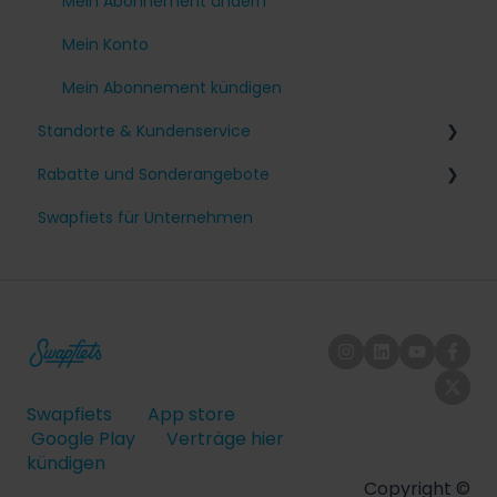
Andere Fragen
Mein Abonnement ändern
Mein Konto
Mein Abonnement kündigen
Standorte & Kundenservice
Rabatte und Sonderangebote
Deutschland
Swapfiets für Unternehmen
Österreich
Freundschaft Plus
Swapfiets
App store
Google Play
Verträge hier
kündigen
Copyright ©